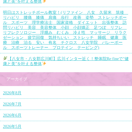
康と美”を叶える整体
明日はストレッチポール教室！(リファイン 八女 久留米 筑後
リハビリ 腰痛 膝痛 肩痛 歩行 改善 姿勢 ストレッチポー
ル スポーツ 理学療法士 国家資格 ダイエット 出張整体 訪
問リハビリ 美容 美容整体 小顔 小顔矯正 足つぼ リフレ
リフレクソロジー 浮腫み むくみ 冷え性 マッサージ リラク
ゼーション 疲労回復 気持ちいい ストレッチ 睡眠 健康 医
療 治療 治る 安い 有名 チクロス 八女学院 バレーボー
ル スポーツトレーナー プロテイン テーピング)
【八女市・八女郡広川町】広川インター近く！整体院Re:fineで“健
康と美”を叶える整体
アーカイブ
2026年8月
2026年7月
2026年6月
2026年5月