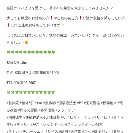
当院のリハビリを受けて、将来への希望を大きくしてみませんか？
少しでも希望をお持ちの方
やる気のある方
介護の負担を減らしたい方
ぜひご連絡お待ちしております
はじめはご相談いただき、状態の確認・カウンセリングか一緒に始めてい
きましょう
整体院Re:fine
住所:福岡県八女郡広川町長延990
TEL:090-3295-5667
#整体院 #整体院Re:fine #整体師 #理学療法士 #PT #国家資格 #原因追求 #痛
み改善 #痛みの原因 #姿勢改善 #フットケア
#内臓疲労 #便秘解消 #冷え性改善 #リハビリテーション#リハビリ #歩く #
歩行 #マッサージ#ストレッチポール #ストレッチポール教室
#ストレッチポールエクササイズ #福岡 #久留米 #八女 #筑後 #広川 #希望 #