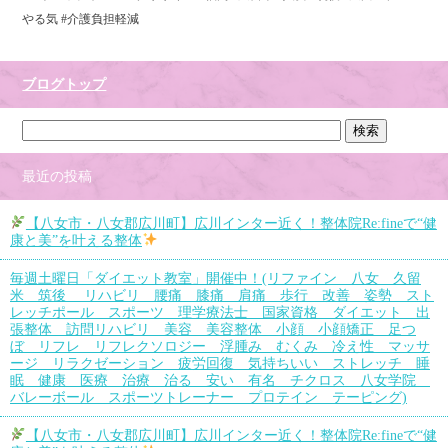
やる気 #介護負担軽減
ブログトップ
最近の投稿
【八女市・八女郡広川町】広川インター近く！整体院Re:fineで“健
康と美”を叶える整体
毎週土曜日「ダイエット教室」開催中！(リファイン 八女 久留
米 筑後 リハビリ 腰痛 膝痛 肩痛 歩行 改善 姿勢 スト
レッチポール スポーツ 理学療法士 国家資格 ダイエット 出
張整体 訪問リハビリ 美容 美容整体 小顔 小顔矯正 足つ
ぼ リフレ リフレクソロジー 浮腫み むくみ 冷え性 マッサ
ージ リラクゼーション 疲労回復 気持ちいい ストレッチ 睡
眠 健康 医療 治療 治る 安い 有名 チクロス 八女学院
バレーボール スポーツトレーナー プロテイン テーピング)
【八女市・八女郡広川町】広川インター近く！整体院Re:fineで“健