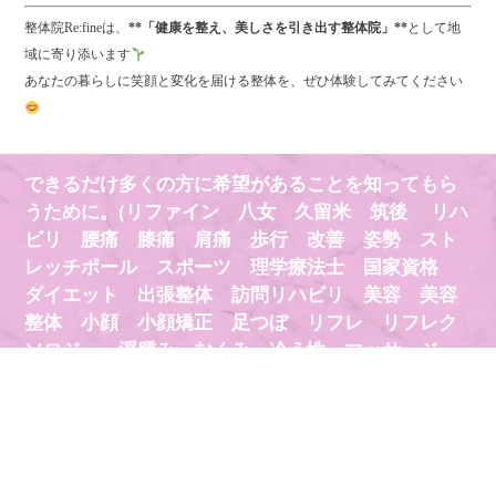
整体院Re:fineは、
**「健康を整え、美しさを引き出す整体院」**
として地
域に寄り添います
あなたの暮らしに笑顔と変化を届ける整体を、ぜひ体験してみてください
できるだけ多くの方に希望があることを知ってもら
うために。(リファイン 八女 久留米 筑後 リハ
ビリ 腰痛 膝痛 肩痛 歩行 改善 姿勢 スト
レッチポール スポーツ 理学療法士 国家資格
ダイエット 出張整体 訪問リハビリ 美容 美容
整体 小顔 小顔矯正 足つぼ リフレ リフレク
ソロジー 浮腫み むくみ 冷え性 マッサージ
リラクゼーション 疲労回復 気持ちいい ストレ
ッチ 睡眠 健康 医療 治療 治る 安い 有
名 チクロス 八女学院 バレーボール スポーツ
トレーナー プロテイン テーピング)