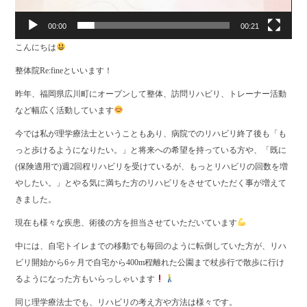
00:00
00:21
こんにちは
整体院Re:fineといいます！
昨年、福岡県広川町にオープンして整体、訪問リハビリ、トレーナー活動
など幅広く活動しています
今では私が理学療法士ということもあり、病院でのリハビリ終了後も「も
っと歩けるようになりたい。」と将来への希望を持っている方や、「既に
(保険適用で)週2回程リハビリを受けているが、もっとリハビリの回数を増
やしたい。」とやる気に満ちた方のリハビリをさせていただく事が増えて
きました。
現在も様々な疾患、術後の方を担当させていただいています
中には、自宅トイレまでの移動でも毎回のように転倒していた方が、リハ
ビリ開始から6ヶ月で自宅から400m程離れた公園まで杖歩行で散歩に行け
るようになった方もいらっしゃいます
同じ理学療法士でも、リハビリの考え方や方法は様々です。