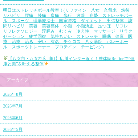
明日はストレッチポール教室！(リファイン 八女 久留米 筑後
リハビリ 腰痛 膝痛 肩痛 歩行 改善 姿勢 ストレッチポー
ル スポーツ 理学療法士 国家資格 ダイエット 出張整体 訪
問リハビリ 美容 美容整体 小顔 小顔矯正 足つぼ リフレ
リフレクソロジー 浮腫み むくみ 冷え性 マッサージ リラク
ゼーション 疲労回復 気持ちいい ストレッチ 睡眠 健康 医
療 治療 治る 安い 有名 チクロス 八女学院 バレーボー
ル スポーツトレーナー プロテイン テーピング)
【八女市・八女郡広川町】広川インター近く！整体院Re:fineで“健
康と美”を叶える整体
アーカイブ
2026年8月
2026年7月
2026年6月
2026年5月