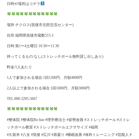
日時や場所はコチラ
場所:チクロス(筑後市北部交流センター)
住所:福岡県筑後市蔵数515-1
日時:第1〜4土曜日 10:30〜11:30
持ってくるもの:なし(ストレッチポール無料貸し出しあり)
料金/1人あたり
1人で参加される場合:1回1200円、月額4000円
2人以上で参加される場合:1回1000円、月額3000円
TEL:090-3295-5667
#整体院 #整体院Re:fine #理学療法士 #姿勢改善 #ストレッチポール #ストレ
ッチポール教室 #ストレッチポールエクササイズ #福岡
#久留米 #八女 #筑後 #広川 #肩凝り #睡眠改善 #体幹トレーニング #芸能人 #