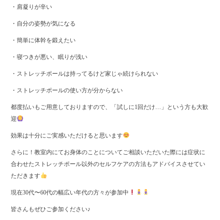
・肩凝りが辛い
・自分の姿勢が気になる
・簡単に体幹を鍛えたい
・寝つきが悪い、眠りが浅い
・ストレッチポールは持ってるけど家じゃ続けられない
・ストレッチポールの使い方が分からない
都度払いもご用意しておりますので、「試しに1回だけ…」という方も大歓
迎
効果は十分にご実感いただけると思います
さらに！教室内にてお身体のことについてご相談いただいた際には症状に
合わせたストレッチポール以外のセルフケアの方法もアドバイスさせてい
ただきます
現在30代〜60代の幅広い年代の方々が参加中
皆さんもぜひご参加ください♪