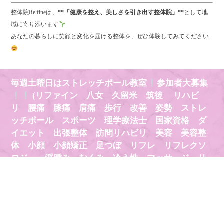
整体院Re:fineは、
**「健康を整え、美しさを引き出す整体院」**
として地
域に寄り添います
あなたの暮らしに笑顔と変化を届ける整体を、ぜひ体験してみてください
毎週土曜日はストレッチポール教室
参加者大募集
(リファイン 八女 久留米 筑後 リハビ
リ 腰痛 膝痛 肩痛 歩行 改善 姿勢 ストレ
ッチポール スポーツ 理学療法士 国家資格 ダ
イエット 出張整体 訪問リハビリ 美容 美容整
体 小顔 小顔矯正 足つぼ リフレ リフレクソ
ロジー 浮腫み むくみ 冷え性 マッサージ リ
ラクゼーション 疲労回復 気持ちいい ストレッ
チ 睡眠 健康 医療 治療 治る 安い 有名
チクロス 八女学院 バレーボール スポーツトレ
ーナー プロテイン テーピング)