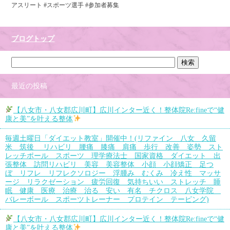
アスリート #スポーツ選手 #参加者募集
ブログトップ
最近の投稿
【八女市・八女郡広川町】広川インター近く！整体院Re:fineで“健
康と美”を叶える整体
毎週土曜日「ダイエット教室」開催中！(リファイン 八女 久留
米 筑後 リハビリ 腰痛 膝痛 肩痛 歩行 改善 姿勢 スト
レッチポール スポーツ 理学療法士 国家資格 ダイエット 出
張整体 訪問リハビリ 美容 美容整体 小顔 小顔矯正 足つ
ぼ リフレ リフレクソロジー 浮腫み むくみ 冷え性 マッサ
ージ リラクゼーション 疲労回復 気持ちいい ストレッチ 睡
眠 健康 医療 治療 治る 安い 有名 チクロス 八女学院
バレーボール スポーツトレーナー プロテイン テーピング)
【八女市・八女郡広川町】広川インター近く！整体院Re:fineで“健
康と美”を叶える整体