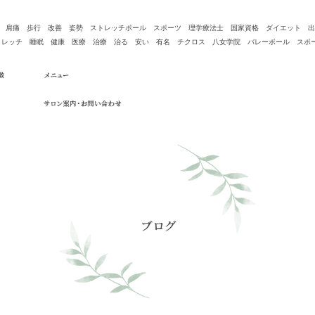
痛 肩痛 歩行 改善 姿勢 ストレッチポール スポーツ 理学療法士 国家資格 ダイエット 
ッチ 睡眠 健康 医療 治療 治る 安い 有名 チクロス 八女学院 バレーボール スポーツトレ