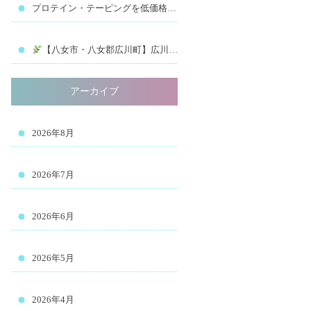
プロテイン・テーピングを低価格で販売中！(リファイン 八女 久留米 筑後 リハビリ 腰痛 膝痛 肩痛 歩行 改善 姿勢 ストレッチポール スポーツ 理学療法士 国家資格 ダイエット 出張整体 訪問リハビリ 美容 美容整体 小顔 小顔矯正 足つぼ リフレ リフレクソロジー 浮腫み むくみ 冷え性 マッサージ リラクゼーション 疲労回復 気持ちいい ストレッチ 睡眠 健康 医療 治療 治る 安い 有名 チクロス 八女学院 バレーボール スポーツトレーナー プロテイン テーピング)
【八女市・八女郡広川町】広川インター近く！整体院Re:fineで“健康と美”を叶える整体
アーカイブ
2026年8月
2026年7月
2026年6月
2026年5月
2026年4月