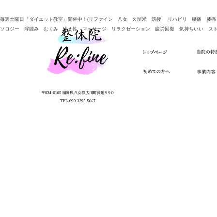
毎週土曜日「ダイエット教室」開催中！(リファイン 八女 久留米 筑後 リハビリ 腰痛 膝
ソロジー 浮腫み むくみ 冷え性 マッサージ リラクゼーション 疲労回復 気持ちいい ストレ