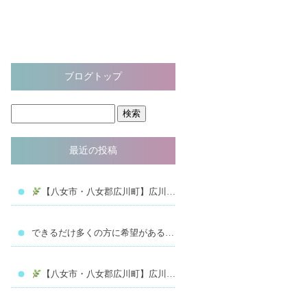
ブログトップ
最近の投稿
【八女市・八女郡広川町】広川インター近く！整体院Re:fineで“健康と美”を叶える整体
できるだけ多くの方に希望があることを知ってもらうために。(リファイン 八女 久留米 筑後 リハビリ 腰痛 膝痛 肩痛 歩行 改善 姿勢 ストレッチポール スポーツ 理学療法士 国家資格 ダイエット 出張整体 訪問リハビリ 美容 美容整体 小顔 小顔矯正 足つぼ リフレ リフレクソロジー 浮腫み むくみ 冷え性 マッサージ リラクゼーション 疲労回復 気持ちいい ストレッチ 睡眠 健康 医療 治療 治る 安い 有名 チクロス 八女学院 バレーボール スポーツトレーナー プロテイン テーピング)
【八女市・八女郡広川町】広川インター近く！整体院Re:fineで“健康と美”を叶える整体