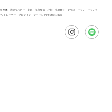
出張整体 訪問リハビリ 美容 美容整体 小顔 小顔矯正 足つぼ リフレ リフレク
ーナー プロテイン テーピング)|整体院Re:fine